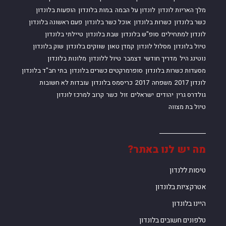
מלך האריות לונדון
לונדון על הבמה
במות בלונדון
הופעות בלונדון
כשר בלונדון
כשרות בלונדון
אוכל כשר בלונדון
פעם ראשונה בלונדון
לונדון למתחילים
סופ"ש בלונדון
שבת בלונדון
טיילתי בלונדון
טיול בלונדון
מסלול לונדון
קמדן טאון
שווקים בלונדון
שוק בלונדון
נוטינג היל
מדריך חודשי
דצמבר
טיול ללונדון
מלונות בלונדון
מסעדות כשרות בלונדון
סופרמרקטים כשרים בלונדון
בתי חב"ד בלונדון
לונדון 2017
משפחה
2017
כריסמס בלונדון
עובדות לא חשובות
גולדרס גרין
יהודים
ישראלים
זול
כשר
קרוב למרכז לונדון
טיול בת מצווה
מה יש לנו באתר?
טיסות ללנדון
אטרקציות בלונדון
היינו בלונדון
טלפונים חשובים בלונדון