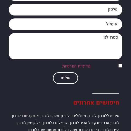
אני מסכים/ה ל
מדיניות הפרטיות
של האתר
שלחו
חיפושים אחרונים
טיסות ללונדון
לונדון
מסלולים בלונדון
מלון בלונדון
אטרקציות בלונדון
לונדון או ניו יורק
תל אביב לונדון
ישראלים בלונדון
רילוקיישן לונדון
היינו בלונדון
הייינו בלונדון
אוכל בלונדון
מחזות זמר בלונדון