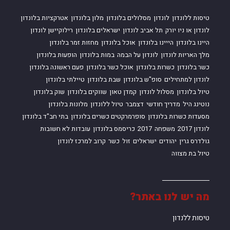
טיסות ללונדון
לונדון
מסלולים בלונדון
מלון בלונדון
אטרקציות בלונדון
לונדון או ניו יורק
תל אביב לונדון
ישראלים בלונדון
רילוקיישן לונדון
היינו בלונדון
הייינו בלונדון
אוכל בלונדון
מחזות זמר בלונדון
מלך האריות לונדון
לונדון על הבמה
במות בלונדון
הופעות בלונדון
כשר בלונדון
כשרות בלונדון
אוכל כשר בלונדון
פעם ראשונה בלונדון
לונדון למתחילים
סופ"ש בלונדון
שבת בלונדון
טיילתי בלונדון
טיול בלונדון
מסלול לונדון
קמדן טאון
שווקים בלונדון
שוק בלונדון
נוטינג היל
מדריך חודשי
דצמבר
טיול ללונדון
מלונות בלונדון
מסעדות כשרות בלונדון
סופרמרקטים כשרים בלונדון
בתי חב"ד בלונדון
לונדון 2017
משפחה
2017
כריסמס בלונדון
עובדות לא חשובות
גולדרס גרין
יהודים
ישראלים
זול
כשר
קרוב למרכז לונדון
טיול בת מצווה
מה יש לנו באתר?
טיסות ללנדון