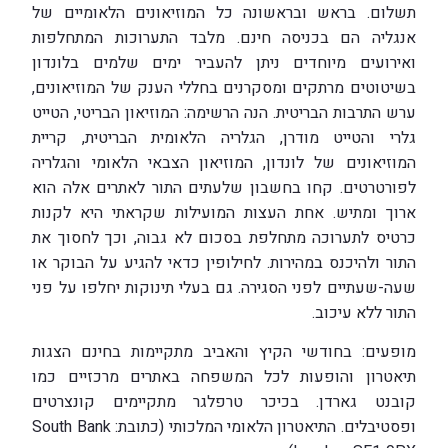
תשלום. בראש ובראשונה כל המוזיאונים הלאומיים של
אנגליה הם בכניסה חינם. מלבד התערוכות המתחלפות
ואירועים מיוחדים ניתן להעביר ימים שלמים בלונדון
בשיטוטים מרתקים ומסקרנים בחללי הענק של המוזיאונים,
ערש התרבות הבריטית. הנה הרשימה: המוזיאון הבריטי, הטייט
גלרי והטייט מודרן, הגלריה הלאומית הבריטית, קריית
המוזיאונים של לונדון, המוזיאון הצבאי הלאומי והגלריה
לפורטרטים. קחו בחשבון שלעתים התור לאתרים אלה הוא
ארוך ומתיש. אחת העצות המועילות שקראתי היא לקנות
כרטיס לתערוכה מתחלפת בסכום לא גבוה, וכך לחסוך את
התור ולהיכנס במהירות. לחילופין כדאי להגיע על הבוקר או
שעה-שעתיים לפני הסגירה. גם בעלי תינוקות יחלפו על פני
התור ללא עיכוב.
מופעים: בחודשי הקיץ והאביב מתקיימות בחינם הצגות
תיאטרון והופעות לכל המשפחה באתרים מרכזיים כמו
קובנט גארדן. בכיכר טרפלגר מתקיימים קונצרטים
ופסטיבלים. התיאטרון הלאומי המלכותי (כתובת: South Bank