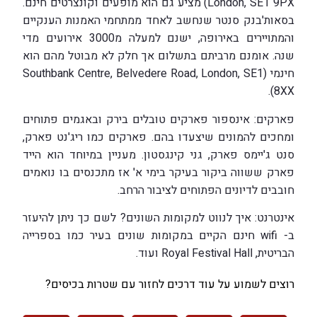
London, SE1 9PX) מציע גם הוא מופעים וקונצרטים חינם.
בסאות'בנק סנטר שנחשב לאחד ממתחמי האמנות הענקיים
והמתויירים באירופה, ישנם למעלה מ3000 אירועים מדי
שנה. אומנם מרביתם בתשלום אך חלק לא מבוטל מהם הוא
חינמי (Southbank Centre, Belvedere Road, London, SE1
8XX).
פארקים: אינספור פארקים טובלים בירק ובאגמים פתוחים
ומחכים להמונים שיצעדו בהם. פארקים כמו ריג'נט פארק,
סנט ג'יימס פארק, גני קינגסטון. מעניין במיוחד הוא הייד
פארק ששווה ביקור בעיקר בימי א' אז מתכנסים בו נואמים
חובבים לדיונים הפתוחים לציבור הרחב.
אינטרנט: איך לנווט למקומות השונים? לשם כך ניתן להיעזר
ב- wifi חינם הקיים במקומות שונים בעיר כמו בספרייה
הבריטית, Royal Festival Hall ועוד.
רוצים לשמוע על עוד דרכים לחזור עם שטרות בכיסים?