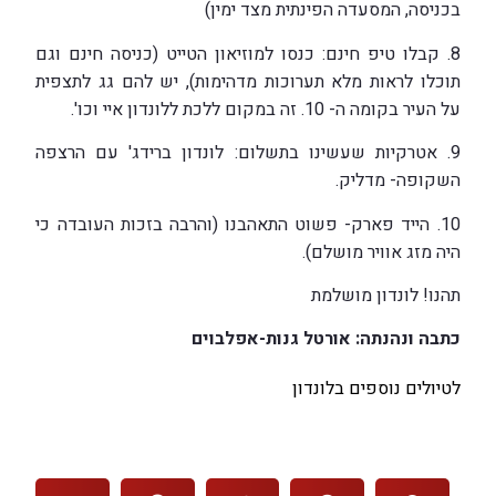
בכניסה, המסעדה הפינתית מצד ימין)
8. קבלו טיפ חינם: כנסו למוזיאון הטייט (כניסה חינם וגם
תוכלו לראות מלא תערוכות מדהימות), יש להם גג לתצפית
על העיר בקומה ה- 10. זה במקום ללכת ללונדון איי וכו'.
9. אטרקיות שעשינו בתשלום: לונדון ברידג' עם הרצפה
השקופה- מדליק.
10. הייד פארק- פשוט התאהבנו (והרבה בזכות העובדה כי
היה מזג אוויר מושלם).
תהנו! לונדון מושלמת
כתבה ונהנתה: אורטל גנות-אפלבוים
לטיולים נוספים בלונדון