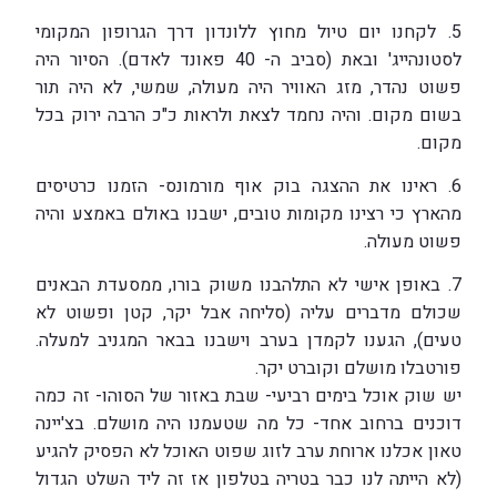
5. לקחנו יום טיול מחוץ ללונדון דרך הגרופון המקומי
לסטונהייג' ובאת (סביב ה- 40 פאונד לאדם). הסיור היה
פשוט נהדר, מזג האוויר היה מעולה, שמשי, לא היה תור
בשום מקום. והיה נחמד לצאת ולראות כ"כ הרבה ירוק בכל
מקום.
6. ראינו את ההצגה בוק אוף מורמונס- הזמנו כרטיסים
מהארץ כי רצינו מקומות טובים, ישבנו באולם באמצע והיה
פשוט מעולה.
7. באופן אישי לא התלהבנו משוק בורו, ממסעדת הבאנים
שכולם מדברים עליה (סליחה אבל יקר, קטן ופשוט לא
טעים), הגענו לקמדן בערב וישבנו בבאר המגניב למעלה.
פורטבלו מושלם וקוברט יקר.
יש שוק אוכל בימים רביעי- שבת באזור של הסוהו- זה כמה
דוכנים ברחוב אחד- כל מה שטעמנו היה מושלם. בצ'יינה
טאון אכלנו ארוחת ערב לזוג שפוט האוכל לא הפסיק להגיע
(לא הייתה לנו כבר בטריה בטלפון אז זה ליד השלט הגדול