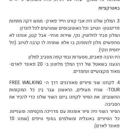
באטרקציות
3. המלון שלנו היה אבי קורט הייד פארק- ממש דקה מתחנת
פדינגטון- הטיוב וכל האוטובוסים שמגיעים לכל לונדון.
המלון סביר לחלוטין, נקי, שירות מהיר- אבל קטן, אנחנו לא
מחפשים מלון להתפנק בו אלא שתהיה לו קרבה לטיוב (זול
יחסית ונקי).
היו הרבה פאבים, מסעדות ובתי קפה מסביב למלון.
הגענו בשאטל של דרך המלך מלוטון ב- 20 פאונד לאדם-
מאוד מקצועיים ונחמדים.
4. לקחנו שני סיורים מאורגנים דרך ה- FREE WALKING
TOUR- שהיו מעולים, הראשון עבר בין כל המקומות
החשובים. את הסיור לקחנו ביום השני שלנו כדי להכיר את
הסביבה.
הסיור השני היה סיור אומנות עם מדריכה מקסימה ומעניינת.
כל הסיורים באנגלית ומשלמים בסוף טיפים (שמנו 10
פאונד לאדם).