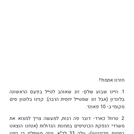
חזרנו אתמול!
1. היינו שבוע שלם- זוג שאוהב לטייל בפעם הראשונה
בלונדון (אבל זוג שמטייל יחסית הרבה). קנינו בלוטון סים
מקומי ב- 10 פאונד.
2. טרוול כארד- דובר פה רבות, למעשה צריך למצוא את
משרדי הנפקת הכרטיסים בתחנות הגדולות (אנחנו הוצאנו
בתחנת פדינגטון)- עלה 33 לכ"א, והיה משתלם כי היינו