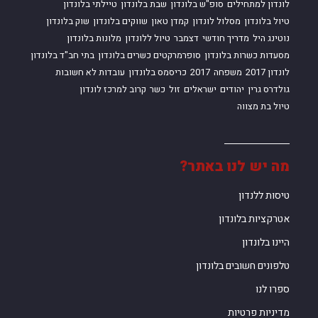
לונדון למתחילים
סופ"ש בלונדון
שבת בלונדון
טיילתי בלונדון
טיול בלונדון
מסלול לונדון
קמדן טאון
שווקים בלונדון
שוק בלונדון
נוטינג היל
מדריך חודשי
דצמבר
טיול ללונדון
מלונות בלונדון
מסעדות כשרות בלונדון
סופרמרקטים כשרים בלונדון
בתי חב"ד בלונדון
לונדון 2017
משפחה
2017
כריסמס בלונדון
עובדות לא חשובות
גולדרס גרין
יהודים
ישראלים
זול
כשר
קרוב למרכז לונדון
טיול בת מצווה
מה יש לנו באתר?
טיסות ללנדון
אטרקציות בלונדון
היינו בלונדון
טלפונים חשובים בלונדון
ספרו לנו
מדיניות פרטיות