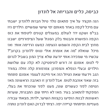
כביסה, כלים והבריחה אל לונדון
הנה תקציר על איך פתאום נולד טיול חברות ללונדון: ישבתי
עם מיכל לקפה באחד מאותם ימי שישי שמשיים. הילדים היו
בבי"ס ושקט ירד לעולם. במעגלים קטנים ליטפתי את כוס
הקפה הפושרת והבטתי בלק הסגול שעל הציפורניים. ישבנו
מחוץ לבית הקפה והשמש הנעימה כמעט הרדימה אותי. ואז
מיכל שואלת "מה את אומרת אולי נטוס ללונדון בקרוב"?
עכשיו מי שמכירה אותי יודעת שלא צריך המון בשביל לגרום
לי לטוס. אומנם זה דורש לוגיסטיקה לא קלה עם שלושת
הילדים ובעלי הנפלא והמפרגן. צמרמורת קלה זחלה במורד
הגב וידעתי שאת הטיול הזה אני חייבת לעצמי. אומנם פתחתי
בזה שאני אוהבת לטוס. אבל לונדון זו האהבה הראשונה מאז
הטיסה לפני כעשרים שנה, מעט לפני שהכרתי את בעלי,
הספקתי להתאהב בעיר. מאז לא הייתי שם. התבגרתי, שערות
ראשונות לבנות הופיעו בקצוות השיער, ילדתי, מצאתי עבודה
מעניינת ופיתחתי קריירה יפה. רציתי לבדוק האם לונדון נותרה