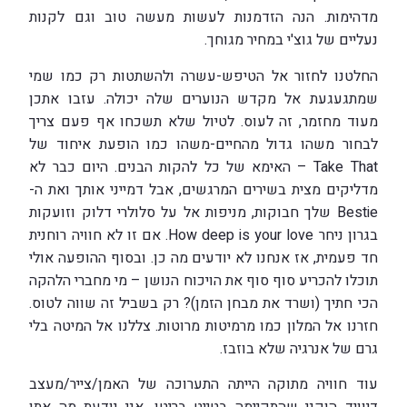
מדהימות. הנה הזדמנות לעשות מעשה טוב וגם לקנות
נעליים של גוצ'י במחיר מגוחך.
החלטנו לחזור אל הטיפש-עשרה ולהשתטות רק כמו שמי
שמתגעגעת אל מקדש הנוערים שלה יכולה. עזבו אתכן
מעוד מחזמר, זה לעוס. לטיול שלא תשכחו אף פעם צריך
לבחור משהו גדול מהחיים-משהו כמו הופעת איחוד של
Take That – האימא של כל להקות הבנים. היום כבר לא
מדליקים מצית בשירים המרגשים, אבל דמייני אותך ואת ה-
Bestie שלך חבוקות, מניפות אל על סלולרי דלוק וזועקות
בגרון ניחר How deep is your love. אם זו לא חוויה רוחנית
חד פעמית, אז אנחנו לא יודעים מה כן. ובסוף ההופעה אולי
תוכלו להכריע סוף סוף את הויכוח הנושן – מי מחברי הלהקה
הכי חתיך (ושרד את מבחן הזמן)? רק בשביל זה שווה לטוס.
חזרנו אל המלון כמו מרמיטות מרוטות. צללנו אל המיטה בלי
גרם של אנרגיה שלא בוזבז.
עוד חוויה מתוקה הייתה התערוכה של האמן/צייר/מעצב