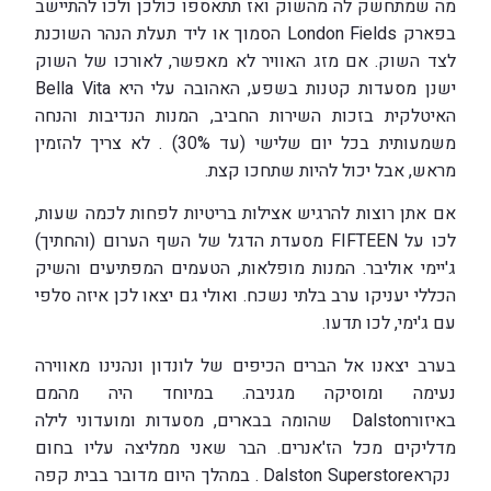
מה שמתחשק לה מהשוק ואז תתאספו כולכן ולכו להתיישב
בפארק London Fields הסמוך או ליד תעלת הנהר השוכנת
לצד השוק. אם מזג האוויר לא מאפשר, לאורכו של השוק
ישנן מסעדות קטנות בשפע, האהובה עלי היא Bella Vita
האיטלקית בזכות השירות החביב, המנות הנדיבות והנחה
משמעותית בכל יום שלישי (עד 30%) . לא צריך להזמין
מראש, אבל יכול להיות שתחכו קצת.
אם אתן רוצות להרגיש אצילות בריטיות לפחות לכמה שעות,
לכו על FIFTEEN מסעדת הדגל של השף הערום (והחתיך)
ג'יימי אוליבר. המנות מופלאות, הטעמים המפתיעים והשיק
הכללי יעניקו ערב בלתי נשכח. ואולי גם יצאו לכן איזה סלפי
עם ג'ימי, לכו תדעו.
בערב יצאנו אל הברים הכיפים של לונדון ונהנינו מאווירה
נעימה ומוסיקה מגניבה. במיוחד היה מהמם
באיזורDalston שהומה בבארים, מסעדות ומועדוני לילה
מדליקים מכל הז'אנרים. הבר שאני ממליצה עליו בחום
נקראDalston Superstore . במהלך היום מדובר בבית קפה