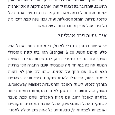
דיוויד הוקני שהתקיימה בטייט בריטן. אני יודעת מה אתן
תחשבו, שמדובר בפלצנות ידועה. ואתן צודקות זו אכן אמנות
אנינת טעם אבל ברמה מאוד מוקפדת ודקדקנית. אמנות על
טרנסג'נדריות, הומוסקסואליות ועוד. נכון שזה קצת דיכא את
הליבידו אבל עדיין מדובר בחוויה של ממש.
איך עושה פרה אנגלית?
אי אפשר כמובן גם בלי לאכול, כי אנחנו בנות ואוכל הוא
סלע קיומנו הנשי. Granger & co הוא בית קפה אוסטרלי
ושיקי עם תפריט סופר- בריא, למקפידות מביננו. רשימת
המנות ארוכה במיוחד מה שמבטיח שגם החברה הכי בררנית
תצא משם עם חיוך על הפנים. שימו לב: אתן לא רוצות
לעמוד בתור, השתדלו להגיע מוקדם. בימי שבת בצהריים
מומלץ לנסוע לשוק האוכל והמסעדות Broadway Market.
השוק הזה נחשב כבר מזמן לאחד המקומות החמים ביותר
בלונדון לאוכל רחוב עם מגוון מאכלים שהם קצת מעבר
לשווקי האוכל הממוצעים, אוכל אורגני ממוצרים מקומיים
ואופציות לצמחוניות/ טבעוניות. כל אחת מכן יכולה לאסוף