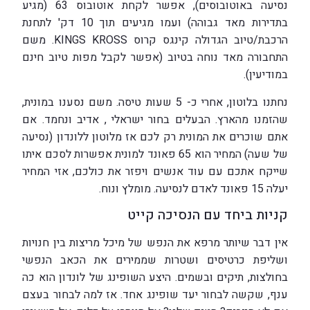
נסיעה באוטובוסים), אפשר לקחת אוטובוס 63 (מגיע
בתדירות מאד גבוהה) ועמו מגיעים תוך 10 דק' לתחנת
הרכבת/טיוב הגדולה קינגס קרוס KINGS KROSS. משם
התחבורה מאד נוחה בטיוב (אפשר לקבל מפות טיוב חינם
במודיעין).
נחתנו בלוטון, אחרי כ- 5 שעות טיסה. משם נסענו במונית,
שהזמנו מהארץ. הבעלים בחור ישראלי , אדיב ונחמד. אם
אתם שוכרים את המונית רק לכם אז מלוטון ללונדון (נסיעה
של שעה) המחיר הוא 65 פאונד למונית אפשרות לסכם איתו
שייקח אתכם עם עוד אנשים ויפזר את כולכם, אזי המחיר
יעלה 15 פאונד לאדם לנסיעה. מומלץ ונוח.
קניות ביחד עם הנסיכה קייט
אין דבר שיותר מרפא את הנפש של מיכל מריצות בין חנויות
ושליפת כרטיסים ושטרות שממירים את הכאב הנפשי
בחולצות, תיקים ובשמים. היצע השופינג של לונדון הוא כה
ענף, שקשה לבחור יעד שופינג אחד. אז למה לבחור בעצם