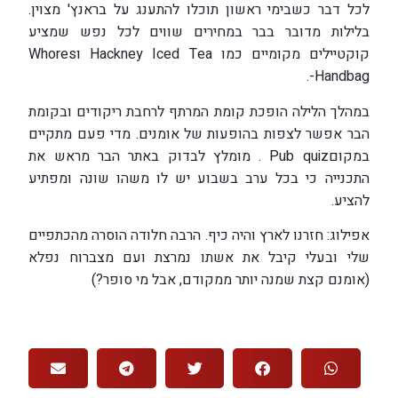
לכל דבר כשבימי ראשון תוכלו להתענג על בראנץ' מצוין.
בלילות מדובר בבר במחירים שווים לכל נפש שמציע
קוקטיילים מקומיים כמו Hackney Iced Tea וWhores
Handbag-.
במהלך הלילה הופכת קומת המרתף לרחבת ריקודים ובקומת
הבר אפשר לצפות בהופעות של אומנים. מדי פעם מתקיים
במקוםPub quiz . מומלץ לבדוק באתר הבר מראש את
התכנייה כי בכל ערב בשבוע יש לו משהו שונה ומפתיע
להציע.
אפילוג: חזרנו לארץ והיה כיף. הרבה חלודה הוסרה מהכתפיים
שלי ובעלי קיבל את אשתו נמרצת ועם מצברוח נפלא
(אומנם קצת שמנה יותר ממקודם, אבל מי סופר?)