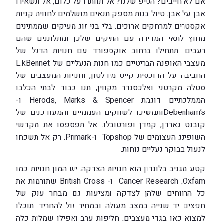
אם לא חייבים? הטיפ שלנו? אל תוותרו על כלום, אל תשאירו
אבן על אבן. טיול בנות מספק תנאים מושלמים לחווית קניות
אקסטרים למרחקים ארוכים. בלי בני זוג מעיקים שממתינים
מחוץ לתאי המדידה עם התיקים שלכן ומתלוננים שהם
רעבים. תתחילו ברחוב אוקספורד עם חנויות הדגל של
מעצבי האופנה הבריטיים כמו חנות הנעליים של L.kBennet
החביבה על הדוכסית קייט מידלטון, וחנויות המעצבים של
סטלה מקרטני ואלכסנדר מקווין, תנו כבוד לבתי הכלבו
הממלכתיים דוגמת Herods, Marks & Spencer ו-
Debenham’sותמשיכו לשווקים העממיים והמעודכנים של
קובנט גארדן, קמדן ופורטובלו. אל תפספסו את מקדשי
השופינג העצומים של Topshop ו-Primark. רק אל תשכחו
לנעול בבוקר נעליים נוחות.
קטע מגניב בלונדון הוא חנויות הצדקה. יש המון חנויות כמו
Cancer Research ,Oxfam ו- British Cross שתורמות את
כל הרווחים שלהן לצדקה ומציעות גם מבחר ענק של
חפצים יד שנייה במצב מעולה ובמחיר זול להחריד. תוכלו
למצוא כאן בגדי מעצבים, חליפות ערב ואפילו שמלות כלה