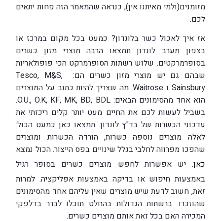
מזומנים(ולמי מאיתנו אין), כנראה שהמאמר הזה פחות יתאים
לכם.
אז איך לאכול כשר בלונדון? כמעט בכל מקום במרכז או
בצפון מערב לונדון תמצאו הרבה מוצרי מזון כשרים
בסופרמרקטים. שלוש רשתות הסופרמרקט הכי פופולאריות
שבהם גם יש מוצרי מזון כשרים הם: Tesco, Mַ&S,
Sainsbury ו Waitrose. מה שצריך להיות כתוב על המוצרים
הוא אחד מהסימונים הבאים: O.U., O.K, KF, MK, BD, BDL.
בשביל לעשות לכם את החיים מעט יותר קלים ריכזתי את
עדכוני הכשרות של בד"ץ לונדון. תמצאו כאן כמעט הכול:
לאלה מוצרים נוספה כשרות, הורדה הכשרות ומוצרים
שהפכו מפרווה לחלבי בגלל שינויים בפס הייצור. הכול נמצא
כאן
. יש אפשרות לחפש מוצרים כשרים בסופר רגיל
באמצעות חיפוש או בדיקה באמצעות אפליקציה. למרות
זאת, חשוב לדעת שיש מוצרים שאין עליהם אחד מהסימונים
שהוזכרו. ברשתות הגדולות בהחלט תוכלו לברר בדלפקי
המכירה האם בכל זאת אותם מוצרים כשרים.