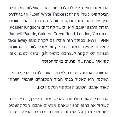
אם אתם רוצים לא להתלבט יותר מדי בשאלות כמו האם
הביסקוויט כשר? מה זה Loaf White Thickest? אז בגולדרס
גרין יש כמה סופרמרקטים שכל המוצרים בהם כשרים.
הגדול והמגוון שבם הוא כושר קינגדום Kosher Kingdom
בכתובת 7 Russell Parade, Golders Green Road, London,
NW11 9NN. בסופר הזה תוכלו גם לקחת מנות take away
לטיולים יומיים וכמובן גם לקנות אוכל לשבת. אפשרות
מגניבה היא לקנות לעצמכם כרטיס card gift ולטעון אותו
לפי איך שמתחשק.
פרטים באתר הסופר
.
אפשרות אחרונה וחביבה לאכול כשר בלונדון אבל להרגיש
תאילנד, היא לאכול בבתי חב"ד המקומיים שתמיד ישמחו
לארח אתכם. הכתובות ומספרי הטלפון
כאן
.
אם בכל זאת החלטתם להביא מזון מהארץ, כדאי לכם
לשקול את כמות המזון שאתם מביאים אתכם. חבל להעמיס
יותר מדי מזון על המזוודות שלכם. בכתבה הבאה בסדרת