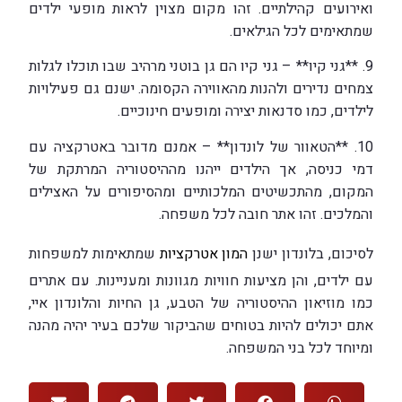
ואירועים קהילתיים. זהו מקום מצוין לראות מופעי ילדים
שמתאימים לכל הגילאים.
9. **גני קיו** – גני קיו הם גן בוטני מרהיב שבו תוכלו לגלות
צמחים נדירים ולהנות מהאווירה הקסומה. ישנם גם פעילויות
לילדים, כמו סדנאות יצירה ומופעים חינוכיים.
10. **הטאוור של לונדון** – אמנם מדובר באטרקציה עם
דמי כניסה, אך הילדים ייהנו מההיסטוריה המרתקת של
המקום, מהתכשיטים המלכותיים ומהסיפורים על האצילים
והמלכים. זהו אתר חובה לכל משפחה.
לסיכום, בלונדון ישנן
המון אטרקציות
שמתאימות למשפחות
עם ילדים, והן מציעות חוויות מגוונות ומעניינות. עם אתרים
כמו מוזיאון ההיסטוריה של הטבע, גן החיות והלונדון איי,
אתם יכולים להיות בטוחים שהביקור שלכם בעיר יהיה מהנה
ומיוחד לכל בני המשפחה.