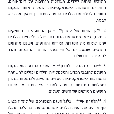
חינוכית ומהנה לילדים. תערוכות מרהיבות על דינוזאורים,
חיות ים ותצוגות אינטראקטיביות הופכות אותו למקום
מושלם לבילוי עם הילדים. הכניסה חינם, כך שאין סיבה לא
לבקר.
2. **גן החיות של לונדון** – גן החיות, אחד הוותיקים
בעולם, מציע מפגש עם מגוון רחב של בעלי חיים. הילדים
ייהנו לראות את הפנדות, האריות והקופים, וישנם מופעים
חינוכיים שמסבירים על חיי בעלי החיים. זהו מקום נהדר
להעביר בו יום שלם.
3. **המרכז המדעי בלונדון** – המרכז המדעי הוא מקום
מושלם לחובבי המדע והטכנולוגיה. הילדים יכולים להשתתף
בתערוכות אינטראקטיביות, ניסויים מדעיים, ולהתנסות במגוון
פעילויות חינוכיות. הכניסה למרכז היא חינם, אך ישנם
מופעים מסוימים שדורשים תשלום.
4. **הלונדון איי** – גלגל הענק המפורסם של לונדון מציע
נוף מדהים של העיר. הילדים יהנו מהנסיעה, ובמהלכה תוכלו