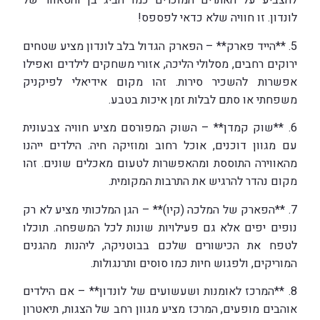
להצביע על האתרים המוכרים כמו הביג בן והטאוור של
לונדון. זו חוויה שלא כדאי לפספס!
5. **הייד פארק** – הפארק הגדול בלב לונדון מציע שטחים
ירוקים רחבים, מסלולי הליכה, אזורי משחקים לילדים ואפילו
אפשרות להשכיר סירות. זהו מקום אידיאלי לפיקניק
משפחתי או סתם לבלות זמן איכות בטבע.
6. **שוק קמדן** – השוק המפורסם מציע חוויה צבעונית
עם מגוון דוכנים, אוכל רחוב ומוזיקה חיה. הילדים ייהנו
מהאווירה התוססת ומהאפשרות לטעום מאכלים שונים. זהו
מקום נהדר להרגיש את התרבות המקומית.
7. **הפארק של המלכה (קיו)** – הגן המלכותי מציע לא רק
נופים יפים אלא גם פעילויות שונות לכל המשפחה. תוכלו
לטפח את הכישורים שלכם בבוטניקה, ליהנות מהגנים
המוריקים, ולפגוש חיות כמו סוסים ותרנגולות.
8. **המרכז לאומנות ושעשועים של לונדון** – אם הילדים
אוהבים מופעים, המרכז מציע מגוון רחב של הצגות, תיאטרון