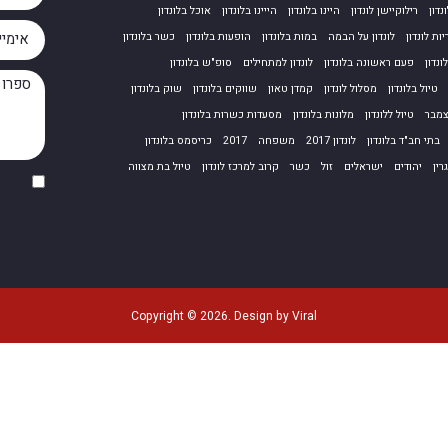
נדון
רילוקיישן לונדון
היינו בלונדון
הייינו בלונדון
אוכל בלונדון
ות לונדון
לונדון על הבמה
במות בלונדון
הופעות בלונדון
כשר בלונדון
נדון
פעם ראשונה בלונדון
לונדון למתחילים
סופ"ש בלונדון
טיול בלונדון
מסלול לונדון
קמדן טאון
שווקים בלונדון
שוק בלונדון
מבר
טיול ללונדון
מלונות בלונדון
מסעדות כשרות בלונדון
בתי חב"ד בלונדון
לונדון 2017
משפחה
2017
כריסמס בלונדון
רין
יהודים
ישראלים
זול
כשר
קרוב למרכז לונדון
טיול בת מצווה
אני 
Copyright © 2026. Design by Viral