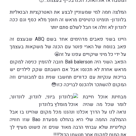
המטבח אז את האוכל הכנו בכייף בעצמנו…
🙂
המלצה חמה למי שמעוניין לבצע את האטרקציות הבנאליות
בלונדון- תזמינו כרטיסים מראש זה חוסך מלא כסף וגם ככה
לונדון לא זולה אז חבל לשלם סתם יותר
היינו בשני פאבים מדהימים אחד בשם ABQ שבעצם זה
פאב בנוסח של הארי פוטר עם הכנה של משקאות בעצמך
על ידי כל מיני שיקויים עפנו על זה
😬
הפאב השני היה Bali balerson חובה להזמין כניסה למקום
מראש אחרת לא תכנסו אבל אם חשבתם שקק לילדים יש
בריכות ענקיות עם כדורים תחשבו שנית גם למבוגרים וזה
המקום להשתכר ולהכנס לבריכה כזו
😳
מבחינת אוכל חייבת
לומר שכל מה שהיה
נראה לנו על הדרך אכלנו ונהננו מכל מקום שהיינו בו אבל
ההמלצה החמה שלי היא בהחלט מסעדת Bao שזו חוויה
קולינרית שלא עברתי הרבה מאוד שנים זה פשוט מעיף לך
את המוח למקום אחר תטעמו הכול!!!!