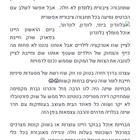
שתחבורה ציבורית ב
לונדון
לא זולה… אבל אפשר לשלב עם
הכרטיס נסיעה בכל תחבורה ציבורית אפשרית
ביום הראשון היינו
בפארק שרק חייבת
לציין שזו אטרקציה לילדים אבל אנחנו נהננו לא פחות מה
כייף והצחוק של הילדים שעטף אותנו שם וחייבת לציין
לטובה את הצוות של המקום שממש נכנס לדמויות
עצרנו בדרך חזרה בטוק טו ווק שזו רשת של מסעדות סיניות
חייבת לומר שזה טעים ברמות קשות
😱
😱
מבחינת שינה היה לנו הרבה מזל והכרנו גברת מקסימה
שמחזיקה דירה מטריפה בנוטינג היל ממש על שוק פורטובלו
לא יקר ושווה כל פאונד הבית מעוצב בענתיקות עם חדר
שינה בגלריה מדהים והרבה עצמאות בפן הזה
מבחינת אוכל בבוקר היינו עוצרות או בשוק קונות מצרכים
במרכול השכונתי בעלות זולה והדירה מאובזרת בכל כלי