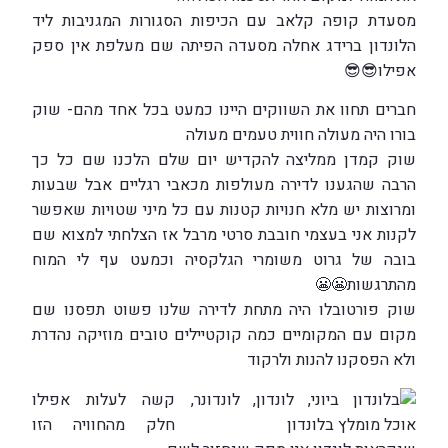
מסעדת קופה קלאב עם הכיפות הסגורות המגניבות ליד
הלונדון ברידג אחלה מסעדה הפיתה שם מעלפת אין ספק
אפילו
😎
😎
חברים תחוו את השווקים היינו כמעט בכל אחד מהם- שוק
בורו היה מעולה חווית טעמים מעולה
שוק קמדן ממליצה להקדיש יום שלם הלכנו שם כל כך
הרבה שהגענו לדירה מעולפות מכאבי רגליים אבל שבעות
ומרוצות יש מלא חנויות קטנות עם כל מיני שטויות שאפשר
לקנות אני בעצמי חובבת סרטי מרבל אז הצלחתי למצוא שם
בובה של גרוט משומרי הגלקסיה וכמעט עף לי המוח
מהתרגשות
😬
😬
שוק פורטובלו היה מתחת לדירה שלנו פשוט תפסנו שם
מקום עם המקומיים כמה קוקטיילים טובים מוזיקה נהדרת
ולא הפסקנו להנות ולרקוד
קשה לעלות אפילו
חלק מהחוויה הזו