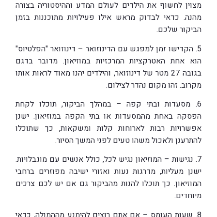
מצוין לחשוף את הילדים לעולם המדע וההיסטוריה בצורה
מהנה. כדאי לבדוק מראש אילו פעילויות מתוכננות בזמן
הביקור שלכם.
5. הקדישו זמן למפגש עם הדינוזואר – דינוזואר "הפלטיוס"
הוא אחת האטרקציות המרכזיות במוזיאון. מדובר בדגם
בגובה 27 מטר של דינוזואר, והילדים יהנו מאוד לראות אותו
מקרוב. זהו מקום נהדר לצילום.
6. מסעדות ובתי קפה – במהלך הביקור, תוכלו לקחת
הפסקה באחת מהמסעדות או בתי הקפה במוזיאון. ישנן
אפשרויות רבות לארוחות קלות ומשקאות, כך שתוכלו
להתרענן ולאכול משהו טעים לפני המשך הסיור.
7. נגישות – המוזיאון נגיש לכל, כולל אנשים עם מוגבלויות.
ישנן מעליות, מדרגות נעות ואזורי ישיבה מפוזרים ברחבי
המוזיאון. כך תוכלו להנות מהביקור גם אם יש לכם צרכים
מיוחדים.
8. שעות העומס – אם אתם רוצים להימנע מההמולה, כדאי