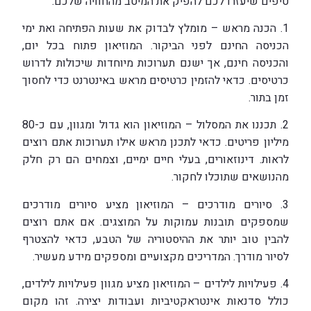
טיפים שיעזרו לכם להפיק את המיטב מהחוויה שלכם.
1. הכנה מראש – מומלץ לבדוק את שעות הפתיחה ואת ימי
הכניסה החינם לפני הביקור. המוזיאון פתוח בכל יום,
והכניסה חינם, אך ישנם תערוכות מיוחדות שיכולות לדרוש
כרטיסים. כדאי להזמין כרטיסים מראש באינטרנט כדי לחסוך
זמן בתור.
2. תכננו את המסלול – המוזיאון הוא גדול ומגוון, עם כ-80
מיליון פריטים. כדאי לתכנן מראש אילו תערוכות אתם רוצים
לראות. דינוזאורים, בעלי חיים ימיים, וצמחים הם רק חלק
מהנושאים שתוכלו לחקור.
3. סיורים מודרכים – המוזיאון מציע סיורים מודרכים
שמספקים תובנות עמוקות על המוצגים. אם אתם רוצים
להבין טוב יותר את ההיסטוריה של הטבע, כדאי להצטרף
לסיור מודרך. המדריכים מקצועיים ומספקים מידע מעשיר.
4. פעילויות לילדים – המוזיאון מציע מגוון פעילויות לילדים,
כולל סדנאות אינטראקטיביות ועבודות יצירה. זהו מקום