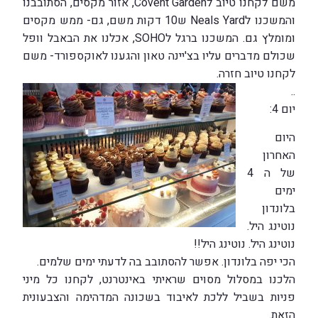
משם לקחנו טיוב לCovent Garden, אזור מקסים, הסתובבנו
והמשכנו לNeals Yard ש10 דקות משם, גם- ממש מקסים
ומומלץ גם. המשכנו ברגל לSOHO, אכלנו את הבאבל וופל
שכולם מדברים עליו בצ'יינה טאון והגענו לאוקספורד- משם
לקחנו טיוב חזרה.
..
יום 4:
היום
האחרון
של ה 4
ימים
בלונדון
נוטינג היל.
נוטינג היל. נוטינג היל!!
הכי יפה בלונדון. אפשר להסתובב בה לדעתי ימים שלמים.
הלכנו במסלול מסוים שראיתי באינטרנט, לקחנו כל מיני
פניות בשביל ללכת לאיבוד בשכונה המדהימה והצבעונית
הזאת.