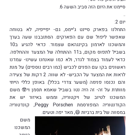
סיימנו את היום הזה סביב השעה 6.
..
יום 2:
התחלנו בפארק סיינט ג'יימס, גם- יפייפיה, לא בטוחה
שאפשר ליפול שם עם הפארקים. הסתובבנו שעה בערך
והמשכנו לארמון בקינגהאם שצמוד. כדאי להגיע ב10
בשביל לתפוס מקום, ב11 ההתחלה של המצעד וההחלפה.
כדאי לעמוד בצמוד לגדר, ולא כמו שאנחנו עשינו- עמדנו
ראשונים בקו עם הפנים לכביש (כמו רבים נוספים) על מנת
לראות את המצעד על הכביש- לא שווה. 2 דקות של צעידה
והם נכנסו פנימה (משער צדדי בכלל). באופן כללי הייתי
מוותרת על זה- זה היה נטו בשביל שאמא תסמן וי🤓 משם
המשכנו לטיוב של ויקטוריה, וממש באיזור יש את
הקודנטוריה המפורסמת Peggy Porschen, קונדטוריה
במסווה של בית ברביות 😄, מאד יפה וטעים.
משם
המשכנו