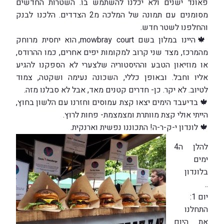
פאונד ישנים ולא יכלנו להשתמש בו. השטרות החדשים
מסומנים עם תמונה של המלכה מ2 הצדדים. הלכנו לבנק
והחלפנו לשטר חדש.
🍁היינו במלון בשם mowbray court, הוא יחסית מרוחק
מהמרכז, מצד שני קרוב למקומות יפים אחרים, כמו ההרודס,
או מוזיאון הטבע וההיסטוריה שלצערי לא הספקנו להגיע
אליו וחבל. ובאופן כללי, השכונה נעימה ושקטה, צמוד
לטיוב. לא יקר. כן- חדרים קטנים מאד, אבל לא סבלנו מזה.
🍁 בדיעבד הימים יצאו קצת עמוסים וחזרנו עם הלשון בחוץ,
הייתי אולי קצת מוותרת ומצמצמת- פחות לרוץ.
🍁 לונדון י-ק-ר-ה! התכוננו נפשית וארנקית.
להלן ה4
ימים
בלונדון
..
יום 1:
התחלנו
את היום