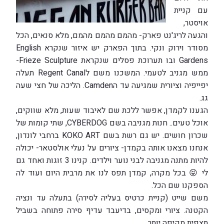
עם קניית
אויסטר,
והגעה לריג'נט פארק- מהמם מהמם מהמם, מלא סנאים, הכל
מסודר וירוק ונקי. בתוך הפארק יש איזור שנקרא English
Gardens ובו תערוכת פסלים שנקראת Frieze Sculpture-
ממש מגניב לטעמי. המשכנו משם לRegent Canal תעלה
יפייפיה וציורית שמגיעה עד הCamden. הליכה של חצי שעה
גג.
הגענו לקמדן, אפשר ללכת שם לאיבוד שעות, מלא שווקים,
אוכל טעים.. חנות מגניבה בשם CYBERDOG, שתי קומות של
שכרון חושים. יש גם רשת בשם KOKO ART ברחבי לונדון,
אנחנו מצאנו אותה בקמדן- ציורים על נעלי אולסטאר- יכולה
להיות מתנה מגניבה לבני נוער וילדים. קנינו 3 זוגות ואחד גם
לי 😝 בכל מקרה, קמדן תפס לנו את מרבית היום ועוד לה
הספקנו שם הכל.
משם שייט (קניית כרטיס בעליה לסירה) בתעלה עד ונציה
הקטנה. ציורי ומקסים, בדיעבד עדיף סירה פתוחה בשביל
תצפית מקיפה יותר.