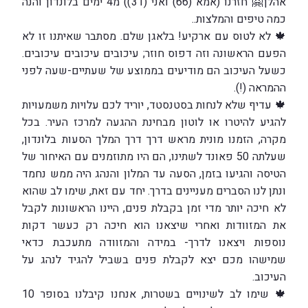
אהלן🤗 חזרנו (אמא (66) ואני (31)) מ4 ימים בלונדון והנה
כמה טיפים והמלצות..
🍁 לא לטוס עם ארקיע! בלאגן שלם. מסתבר שאיתנו זו לא
הפעם הראשונה וזה דפוס חוזר; עיכובים עיכובים עיכובים.
כשעל העיכוב הם מודיעים בממוצע של שעתיים-שעה לפני
ההמראה (!).
🍁 עדיף שלא לנחות בסטנסטד, יוריד לכם עלויות משמעויות
להגיע להיטרו או לוטון מבחינת ההגעה למרכז העיר. בכל
מקרה, הזמנו מונית מראש דרך דרך המלך הסעות בלונדון,
שעלתה 50 פאונד לשתינו, הם היו מתוזמנים עם האיחור של
הטיסה והגיעו בזמן, הסעה עד המלון והנהג היה ממש נחמד
ונתן לנו הסברים מעניינים בדרך. יחד עם זאת, שימו לב שהוא
לא חיכה יותר מדי זמן בקבלת פנים, היינו הראשונות לקבל
את המזוודות ואחרי שיצאנו הוא חיכה רק כעשר דקות
נוספות ויצאנו לדרך- במידה והמזוודה מתעכבת כדאי
שמישהו מכם יצא לקבלת פנים בשביל להגיד לנהג על
העיכוב.
🍁 שימו לב לשינויים בשטרות, אנחנו קיבלנו בסופר 10