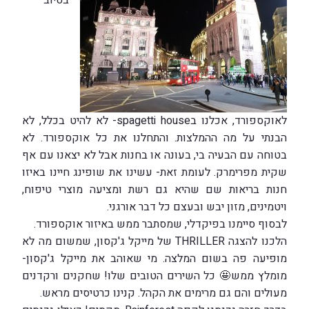
בטיוב
לאוקספורד, אכלנו בspagetti house- לא להיט בכלל, לא
הבנתי על מה ההמלצות. והתחלנו את כל אוקספורד. לא
בטוחה עם הבעיה בי, בעונה או בחנות אבל לא יצאנו עם אף
שקית מפרימרק. לעומת זאת- עשינו את שופינג חיינו באיזו
חנות בריאות שם שהיא גם רשת ומציעה מוצרי טיפוח,
ויטמינים, מזון יבש ובעצם כל דבר אורגני.
לבסוף סיימנו בפיקדלי, שמסתבר ממש באיזור אוקספורד.
הלכנו להצגה THRILLER של מייקל ג'קסון, שמשום מה לא
מופיעה פה בשום המלצה. מי שאוהב את מייקל ג'קסון-
מומלץ ממש🤩 כל השירים הטובים שלו! שחקנים ורקדנים
מעולים והם גם מרימים את הקהל. קנינו כרטיסים מראש.