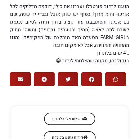
הגענו לרחוב פורטבלו ועברנו את כולו, דוכנים מדליקים לכל
אורכו- והוא ארוך! בסוף יש שוק אוכל ובגדי יד שניה, שם
גם אכלנו והסתובבנו עוד קצת. בדרך חזרה לטיוב נכנסנו
לשבת לתה לאצ'ה (סמיך ובטעמים וצבעים) ומשהו מתוק
בFARM GIRL מסעדה מאד מומלצת של המקומיים. נהננו
מהחוויה והאווירה, אבל לא מקום חובה.
.. 4 ימים בלונדון
בגדול זהו, מקווה שהצלחתי לעזור 😁
נהג ישראלי בלונדון
דירות נופש בלונדון