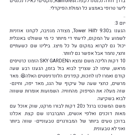
בדרך חזרה נכנסנו לקפה Rainforest, מקסים! כאילו נכנסים
ליער טרופי באמצע כל המולת הפיקדלי.
..
יום 3:
הגענו ב9:30 לTower Hill, מצודה מגניבה, לקחנו אוזניות
לשמוע על המקום, לדעתי די מיותר כי מי ששולט באנגלית
יכול גם לקרוא במקום על כל מיצג. בילינו שם כשעתיים
וחצי, נחמד אבל אפשר גם לוותר.
10 דקות הליכה משם נמצא הSKY GARDEN הזמנו כרטיסים
מראש, שימו לב שצריך לבוא בול בזמן, הגענו רבע שעה
קודם ואמרו לנו לחכות, קפדנים הלונדניסטים האלה😆. מאד
מרשים, כחצי שעה של עיקוף של הגג, מאד יפה, וחינם-
שזה מעלה את הסיפוק מהחוויה. השמועות אומרות ששווה
לבוא בשקיעה.
משם המשכנו ברגל כ20 דקות לבורו מרקט, שוק אוכל עם
מאות דוכנים ואלפי אנשים, התברברנו שם קצת. אכלנו
בדוכן טעים ביותר של המבורגרים טבעוניים- שווה ביותר
ואני לא טבעונית.