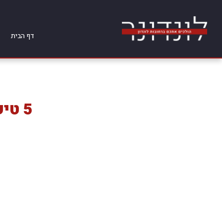
דף הבית
5 טי