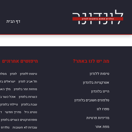
דף הבית
מה יש לנו באתר?
חיפושים אחרונים
טיסות ללנדון
טיסות ללונדון
לונדון
מסלול
תל אביב לונדון
ישראלים בלו
אטרקציות בלונדון
מחזות זמר בלונדון
מלך הארי
היינו בלונדון
כשרות בלונדון
אוכל כשר בלו
טלפונים חשובים בלונדון
שבת בלונדון
טיילתי בלונדון
ספרו לנו
נוטינג היל
מדריך חודשי
דצ
מדיניות פרטיות
סופרמרקטים כשרים בלונדון
מפת אתר
עובדות לא חשובות
גולדרס ג