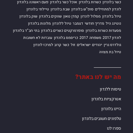
כשר בלונדון
כשרות בלונדון
אוכל כשר בלונדון
פעם ראשונה בלונדון
לונדון למתחילים
סופ"ש בלונדון
שבת בלונדון
טיילתי בלונדון
טיול בלונדון
מסלול לונדון
קמדן טאון
שווקים בלונדון
שוק בלונדון
נוטינג היל
מדריך חודשי
דצמבר
טיול ללונדון
מלונות בלונדון
מסעדות כשרות בלונדון
סופרמרקטים כשרים בלונדון
בתי חב"ד בלונדון
לונדון 2017
משפחה
2017
כריסמס בלונדון
עובדות לא חשובות
גולדרס גרין
יהודים
ישראלים
זול
כשר
קרוב למרכז לונדון
טיול בת מצווה
מה יש לנו באתר?
טיסות ללנדון
אטרקציות בלונדון
היינו בלונדון
טלפונים חשובים בלונדון
ספרו לנו