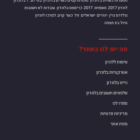
מסעדות כשרות בלונדון
סופרמרקטים כשרים בלונדון
בתי חב"ד בלונדון
לונדון 2017
משפחה
2017
כריסמס בלונדון
עובדות לא חשובות
גולדרס גרין
יהודים
ישראלים
זול
כשר
קרוב למרכז לונדון
טיול בת מצווה
מה יש לנו באתר?
טיסות ללנדון
אטרקציות בלונדון
היינו בלונדון
טלפונים חשובים בלונדון
ספרו לנו
מדיניות פרטיות
מפת אתר