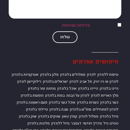
אני מסכים/ה ל
מדיניות הפרטיות
של האתר
שלחו
חיפושים אחרונים
טיסות ללונדון
לונדון
מסלולים בלונדון
מלון בלונדון
אטרקציות בלונדון
לונדון או ניו יורק
תל אביב לונדון
ישראלים בלונדון
רילוקיישן לונדון
היינו בלונדון
הייינו בלונדון
אוכל בלונדון
מחזות זמר בלונדון
מלך האריות לונדון
לונדון על הבמה
במות בלונדון
הופעות בלונדון
כשר בלונדון
כשרות בלונדון
אוכל כשר בלונדון
פעם ראשונה בלונדון
לונדון למתחילים
סופ"ש בלונדון
שבת בלונדון
טיילתי בלונדון
טיול בלונדון
מסלול לונדון
קמדן טאון
שווקים בלונדון
שוק בלונדון
נוטינג היל
מדריך חודשי
דצמבר
טיול ללונדון
מלונות בלונדון