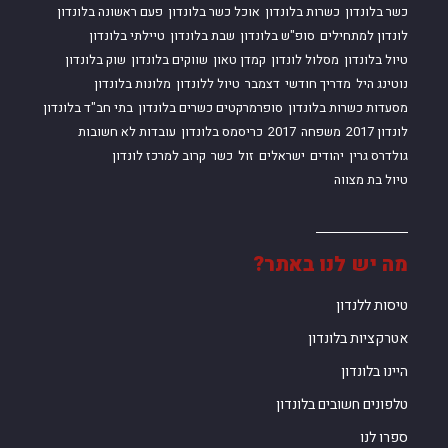
כשר בלונדון
כשרות בלונדון
אוכל כשר בלונדון
פעם ראשונה בלונדון
לונדון למתחילים
סופ"ש בלונדון
שבת בלונדון
טיילתי בלונדון
טיול בלונדון
מסלול לונדון
קמדן טאון
שווקים בלונדון
שוק בלונדון
נוטינג היל
מדריך חודשי
דצמבר
טיול ללונדון
מלונות בלונדון
מסעדות כשרות בלונדון
סופרמרקטים כשרים בלונדון
בתי חב"ד בלונדון
לונדון 2017
משפחה
2017
כריסמס בלונדון
עובדות לא חשובות
גולדרס גרין
יהודים
ישראלים
זול
כשר
קרוב למרכז לונדון
טיול בת מצווה
מה יש לנו באתר?
טיסות ללנדון
אטרקציות בלונדון
היינו בלונדון
טלפונים חשובים בלונדון
ספרו לנו