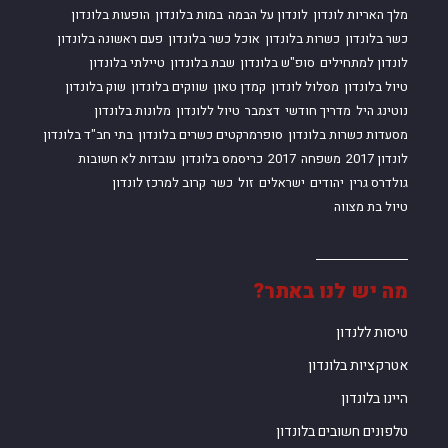
מלך האריות לונדון
לונדון על הבמה
במות בלונדון
הופעות בלונדון
כשר בלונדון
כשרות בלונדון
אוכל כשר בלונדון
פעם ראשונה בלונדון
לונדון למתחילים
סופ"ש בלונדון
שבת בלונדון
טיילתי בלונדון
טיול בלונדון
מסלול לונדון
קמדן טאון
שווקים בלונדון
שוק בלונדון
נוטינג היל
מדריך חודשי
דצמבר
טיול ללונדון
מלונות בלונדון
מסעדות כשרות בלונדון
סופרמרקטים כשרים בלונדון
בתי חב"ד בלונדון
לונדון 2017
משפחה
2017
כריסמס בלונדון
עובדות לא חשובות
גולדרס גרין
יהודים
ישראלים
זול
כשר
קרוב למרכז לונדון
טיול בת מצווה
מה יש לנו באתר?
טיסות ללנדון
אטרקציות בלונדון
היינו בלונדון
טלפונים חשובים בלונדון