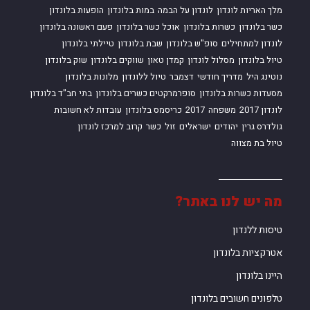
מלך האריות לונדון
לונדון על הבמה
במות בלונדון
הופעות בלונדון
כשר בלונדון
כשרות בלונדון
אוכל כשר בלונדון
פעם ראשונה בלונדון
לונדון למתחילים
סופ"ש בלונדון
שבת בלונדון
טיילתי בלונדון
טיול בלונדון
מסלול לונדון
קמדן טאון
שווקים בלונדון
שוק בלונדון
נוטינג היל
מדריך חודשי
דצמבר
טיול ללונדון
מלונות בלונדון
מסעדות כשרות בלונדון
סופרמרקטים כשרים בלונדון
בתי חב"ד בלונדון
לונדון 2017
משפחה
2017
כריסמס בלונדון
עובדות לא חשובות
גולדרס גרין
יהודים
ישראלים
זול
כשר
קרוב למרכז לונדון
טיול בת מצווה
מה יש לנו באתר?
טיסות ללנדון
אטרקציות בלונדון
היינו בלונדון
טלפונים חשובים בלונדון