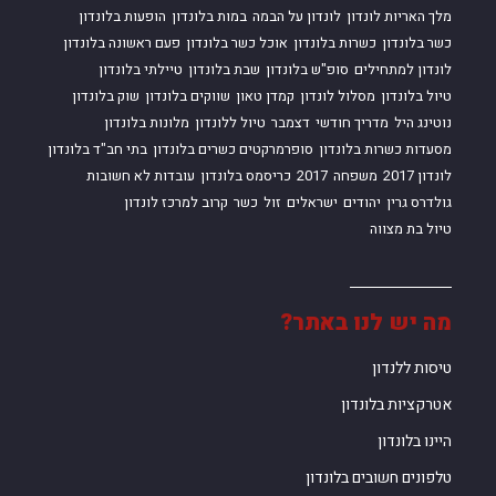
מלך האריות לונדון
לונדון על הבמה
במות בלונדון
הופעות בלונדון
כשר בלונדון
כשרות בלונדון
אוכל כשר בלונדון
פעם ראשונה בלונדון
לונדון למתחילים
סופ"ש בלונדון
שבת בלונדון
טיילתי בלונדון
טיול בלונדון
מסלול לונדון
קמדן טאון
שווקים בלונדון
שוק בלונדון
נוטינג היל
מדריך חודשי
דצמבר
טיול ללונדון
מלונות בלונדון
מסעדות כשרות בלונדון
סופרמרקטים כשרים בלונדון
בתי חב"ד בלונדון
לונדון 2017
משפחה
2017
כריסמס בלונדון
עובדות לא חשובות
גולדרס גרין
יהודים
ישראלים
זול
כשר
קרוב למרכז לונדון
טיול בת מצווה
מה יש לנו באתר?
טיסות ללנדון
אטרקציות בלונדון
היינו בלונדון
טלפונים חשובים בלונדון