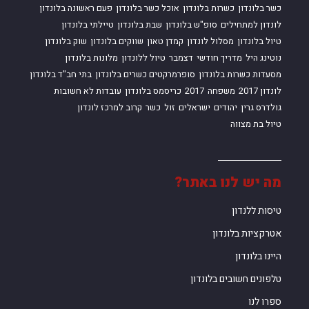
כשר בלונדון
כשרות בלונדון
אוכל כשר בלונדון
פעם ראשונה בלונדון
לונדון למתחילים
סופ"ש בלונדון
שבת בלונדון
טיילתי בלונדון
טיול בלונדון
מסלול לונדון
קמדן טאון
שווקים בלונדון
שוק בלונדון
נוטינג היל
מדריך חודשי
דצמבר
טיול ללונדון
מלונות בלונדון
מסעדות כשרות בלונדון
סופרמרקטים כשרים בלונדון
בתי חב"ד בלונדון
לונדון 2017
משפחה
2017
כריסמס בלונדון
עובדות לא חשובות
גולדרס גרין
יהודים
ישראלים
זול
כשר
קרוב למרכז לונדון
טיול בת מצווה
מה יש לנו באתר?
טיסות ללנדון
אטרקציות בלונדון
היינו בלונדון
טלפונים חשובים בלונדון
ספרו לנו