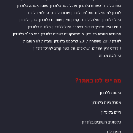
כשר בלונדון
כשרות בלונדון
אוכל כשר בלונדון
פעם ראשונה בלונדון
לונדון למתחילים
סופ"ש בלונדון
שבת בלונדון
טיילתי בלונדון
טיול בלונדון
מסלול לונדון
קמדן טאון
שווקים בלונדון
שוק בלונדון
נוטינג היל
מדריך חודשי
דצמבר
טיול ללונדון
מלונות בלונדון
מסעדות כשרות בלונדון
סופרמרקטים כשרים בלונדון
בתי חב"ד בלונדון
לונדון 2017
משפחה
2017
כריסמס בלונדון
עובדות לא חשובות
גולדרס גרין
יהודים
ישראלים
זול
כשר
קרוב למרכז לונדון
טיול בת מצווה
מה יש לנו באתר?
טיסות ללנדון
אטרקציות בלונדון
היינו בלונדון
טלפונים חשובים בלונדון
ספרו לנו