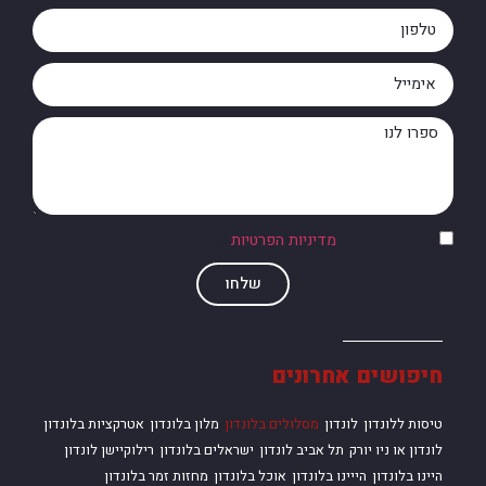
אני מסכים/ה ל
מדיניות הפרטיות
של האתר
שלחו
חיפושים אחרונים
טיסות ללונדון
לונדון
מסלולים בלונדון
מלון בלונדון
אטרקציות בלונדון
לונדון או ניו יורק
תל אביב לונדון
ישראלים בלונדון
רילוקיישן לונדון
היינו בלונדון
הייינו בלונדון
אוכל בלונדון
מחזות זמר בלונדון