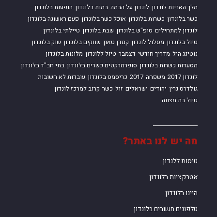
מלך האריות לונדון
לונדון על הבמה
במות בלונדון
הופעות בלונדון
כשר בלונדון
כשרות בלונדון
אוכל כשר בלונדון
פעם ראשונה בלונדון
לונדון למתחילים
סופ"ש בלונדון
שבת בלונדון
טיילתי בלונדון
טיול בלונדון
מסלול לונדון
קמדן טאון
שווקים בלונדון
שוק בלונדון
נוטינג היל
מדריך חודשי
דצמבר
טיול ללונדון
מלונות בלונדון
מסעדות כשרות בלונדון
סופרמרקטים כשרים בלונדון
בתי חב"ד בלונדון
לונדון 2017
משפחה
2017
כריסמס בלונדון
עובדות לא חשובות
גולדרס גרין
יהודים
ישראלים
זול
כשר
קרוב למרכז לונדון
טיול בת מצווה
מה יש לנו באתר?
טיסות ללנדון
אטרקציות בלונדון
היינו בלונדון
טלפונים חשובים בלונדון