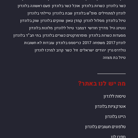
כשר בלונדון
כשרות בלונדון
אוכל כשר בלונדון
פעם ראשונה בלונדון
לונדון למתחילים
סופ"ש בלונדון
שבת בלונדון
טיילתי בלונדון
טיול בלונדון
מסלול לונדון
קמדן טאון
שווקים בלונדון
שוק בלונדון
נוטינג היל
מדריך חודשי
דצמבר
טיול ללונדון
מלונות בלונדון
מסעדות כשרות בלונדון
סופרמרקטים כשרים בלונדון
בתי חב"ד בלונדון
לונדון 2017
משפחה
2017
כריסמס בלונדון
עובדות לא חשובות
גולדרס גרין
יהודים
ישראלים
זול
כשר
קרוב למרכז לונדון
טיול בת מצווה
מה יש לנו באתר?
טיסות ללנדון
אטרקציות בלונדון
היינו בלונדון
טלפונים חשובים בלונדון
ספרו לנו