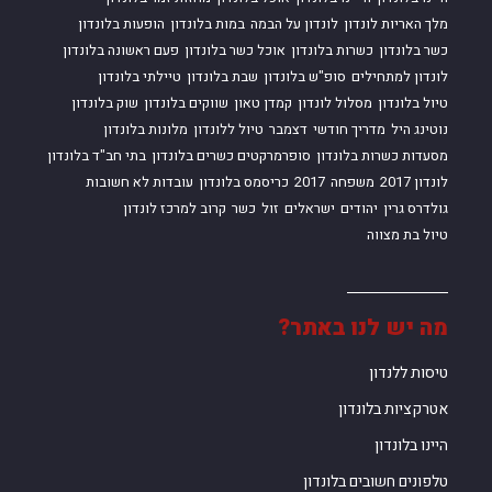
מלך האריות לונדון
לונדון על הבמה
במות בלונדון
הופעות בלונדון
כשר בלונדון
כשרות בלונדון
אוכל כשר בלונדון
פעם ראשונה בלונדון
לונדון למתחילים
סופ"ש בלונדון
שבת בלונדון
טיילתי בלונדון
טיול בלונדון
מסלול לונדון
קמדן טאון
שווקים בלונדון
שוק בלונדון
נוטינג היל
מדריך חודשי
דצמבר
טיול ללונדון
מלונות בלונדון
מסעדות כשרות בלונדון
סופרמרקטים כשרים בלונדון
בתי חב"ד בלונדון
לונדון 2017
משפחה
2017
כריסמס בלונדון
עובדות לא חשובות
גולדרס גרין
יהודים
ישראלים
זול
כשר
קרוב למרכז לונדון
טיול בת מצווה
מה יש לנו באתר?
טיסות ללנדון
אטרקציות בלונדון
היינו בלונדון
טלפונים חשובים בלונדון