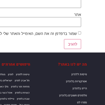
אתר
שמור בדפדפן זה את השם, האימייל והאתר שלי ל
מה יש לנו באתר?
חיפושים אחרונים
טיסות ללנדון
טיסות ללונדון
לונדון
מסלול
תל אביב לונדון
ישראלים בלו
אטרקציות בלונדון
מחזות זמר בלונדון
מלך הארי
היינו בלונדון
כשרות בלונדון
אוכל כשר בלו
טלפונים חשובים בלונדון
שבת בלונדון
טיילתי בלונדון
ספרו לנו