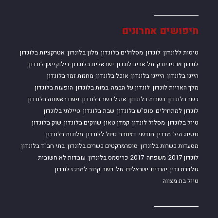
חיפושים אחרונים
טיסות ללונדון
לונדון
מסלולים בלונדון
מלון בלונדון
אטרקציות בלונדון
לונדון או ניו יורק
תל אביב לונדון
ישראלים בלונדון
רילוקיישן לונדון
היינו בלונדון
הייינו בלונדון
אוכל בלונדון
מחזות זמר בלונדון
מלך האריות לונדון
לונדון על הבמה
במות בלונדון
הופעות בלונדון
כשר בלונדון
כשרות בלונדון
אוכל כשר בלונדון
פעם ראשונה בלונדון
לונדון למתחילים
סופ"ש בלונדון
שבת בלונדון
טיילתי בלונדון
טיול בלונדון
מסלול לונדון
קמדן טאון
שווקים בלונדון
שוק בלונדון
נוטינג היל
מדריך חודשי
דצמבר
טיול ללונדון
מלונות בלונדון
מסעדות כשרות בלונדון
סופרמרקטים כשרים בלונדון
בתי חב"ד בלונדון
לונדון 2017
משפחה
2017
כריסמס בלונדון
עובדות לא חשובות
גולדרס גרין
יהודים
ישראלים
זול
כשר
קרוב למרכז לונדון
טיול בת מצווה