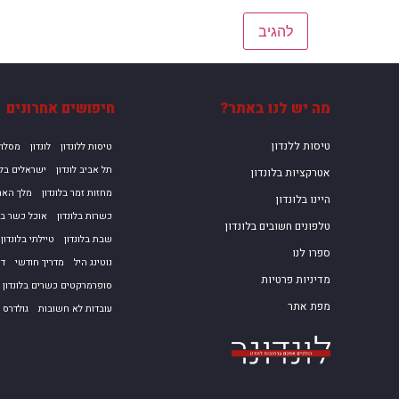
מה יש לנו באתר?
חיפושים אחרונים
טיסות ללנדון
טיסות ללונדון
לונדון
מסלול
תל אביב לונדון
ישראלים בלו
אטרקציות בלונדון
מחזות זמר בלונדון
מלך הארי
היינו בלונדון
כשרות בלונדון
אוכל כשר בלו
טלפונים חשובים בלונדון
שבת בלונדון
טיילתי בלונדון
ספרו לנו
נוטינג היל
מדריך חודשי
דצ
מדיניות פרטיות
סופרמרקטים כשרים בלונדון
מפת אתר
עובדות לא חשובות
גולדרס ג