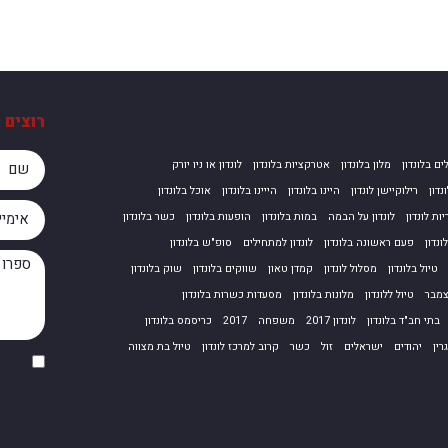
רוצים 
ים בלונדון
מלון בלונדון
אטרקציות בלונדון
לונדון או ניו יורק
נדון
רילוקיישן לונדון
היינו בלונדון
הייינו בלונדון
אוכל בלונדון
ות לונדון
לונדון על הבמה
במות בלונדון
הופעות בלונדון
כשר בלונדון
נדון
פעם ראשונה בלונדון
לונדון למתחילים
סופ"ש בלונדון
טיול בלונדון
מסלול לונדון
קמדן טאון
שווקים בלונדון
שוק בלונדון
מבר
טיול ללונדון
מלונות בלונדון
מסעדות כשרות בלונדון
בתי חב"ד בלונדון
לונדון 2017
משפחה
2017
כריסמס בלונדון
רין
יהודים
ישראלים
זול
כשר
קרוב למרכז לונדון
טיול בת מצווה
אני 