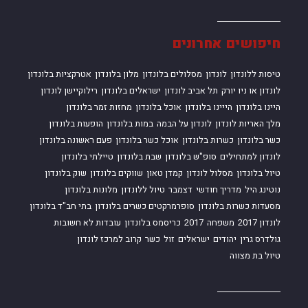
חיפושים אחרונים
טיסות ללונדון
לונדון
מסלולים בלונדון
מלון בלונדון
אטרקציות בלונדון
לונדון או ניו יורק
תל אביב לונדון
ישראלים בלונדון
רילוקיישן לונדון
היינו בלונדון
הייינו בלונדון
אוכל בלונדון
מחזות זמר בלונדון
מלך האריות לונדון
לונדון על הבמה
במות בלונדון
הופעות בלונדון
כשר בלונדון
כשרות בלונדון
אוכל כשר בלונדון
פעם ראשונה בלונדון
לונדון למתחילים
סופ"ש בלונדון
שבת בלונדון
טיילתי בלונדון
טיול בלונדון
מסלול לונדון
קמדן טאון
שווקים בלונדון
שוק בלונדון
נוטינג היל
מדריך חודשי
דצמבר
טיול ללונדון
מלונות בלונדון
מסעדות כשרות בלונדון
סופרמרקטים כשרים בלונדון
בתי חב"ד בלונדון
לונדון 2017
משפחה
2017
כריסמס בלונדון
עובדות לא חשובות
גולדרס גרין
יהודים
ישראלים
זול
כשר
קרוב למרכז לונדון
טיול בת מצווה