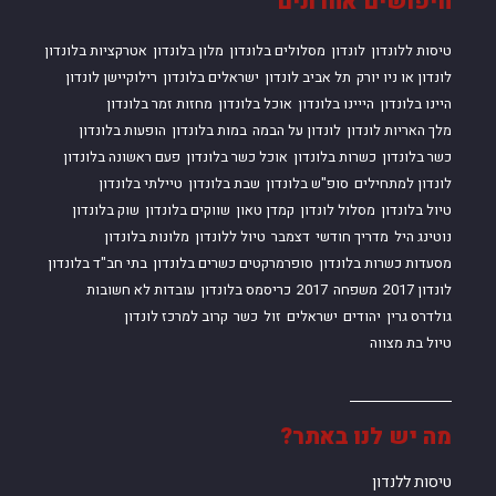
חיפושים אחרונים
טיסות ללונדון
לונדון
מסלולים בלונדון
מלון בלונדון
אטרקציות בלונדון
לונדון או ניו יורק
תל אביב לונדון
ישראלים בלונדון
רילוקיישן לונדון
היינו בלונדון
הייינו בלונדון
אוכל בלונדון
מחזות זמר בלונדון
מלך האריות לונדון
לונדון על הבמה
במות בלונדון
הופעות בלונדון
כשר בלונדון
כשרות בלונדון
אוכל כשר בלונדון
פעם ראשונה בלונדון
לונדון למתחילים
סופ"ש בלונדון
שבת בלונדון
טיילתי בלונדון
טיול בלונדון
מסלול לונדון
קמדן טאון
שווקים בלונדון
שוק בלונדון
נוטינג היל
מדריך חודשי
דצמבר
טיול ללונדון
מלונות בלונדון
מסעדות כשרות בלונדון
סופרמרקטים כשרים בלונדון
בתי חב"ד בלונדון
לונדון 2017
משפחה
2017
כריסמס בלונדון
עובדות לא חשובות
גולדרס גרין
יהודים
ישראלים
זול
כשר
קרוב למרכז לונדון
טיול בת מצווה
מה יש לנו באתר?
טיסות ללנדון