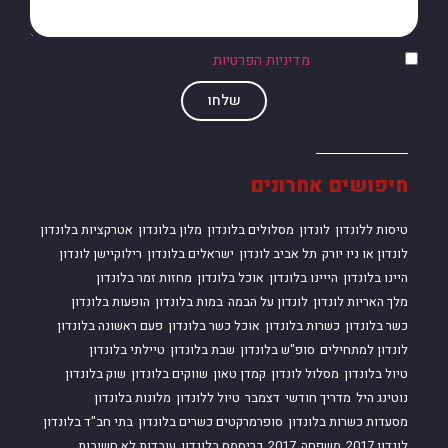
אני מסכים/ה ל
מדיניות הפרטיות
של האתר
שלחו
חיפושים אחרונים
טיסות ללונדון
לונדון
מסלולים בלונדון
מלון בלונדון
אטרקציות בלונדון
לונדון או ניו יורק
תל אביב לונדון
ישראלים בלונדון
רילוקיישן לונדון
היינו בלונדון
הייינו בלונדון
אוכל בלונדון
מחזות זמר בלונדון
מלך האריות לונדון
לונדון על הבמה
במות בלונדון
הופעות בלונדון
כשר בלונדון
כשרות בלונדון
אוכל כשר בלונדון
פעם ראשונה בלונדון
לונדון למתחילים
סופ"ש בלונדון
שבת בלונדון
טיילתי בלונדון
טיול בלונדון
מסלול לונדון
קמדן טאון
שווקים בלונדון
שוק בלונדון
נוטינג היל
מדריך חודשי
דצמבר
טיול ללונדון
מלונות בלונדון
מסעדות כשרות בלונדון
סופרמרקטים כשרים בלונדון
בתי חב"ד בלונדון
לונדון 2017
משפחה
2017
כריסמס בלונדון
עובדות לא חשובות