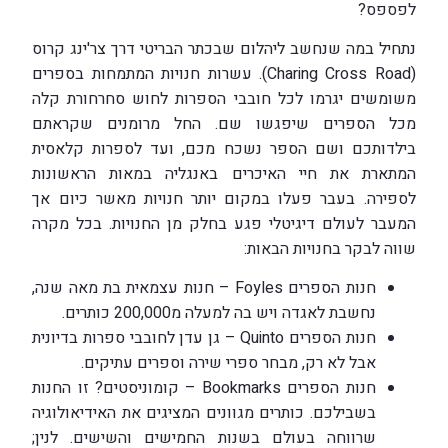
לפספס?
נתחיל במה שנחשב ליהלום שבכתר הבריטי דרך צר'ינג קרוס
(Charing Cross Road). עשרות חנויות המתמחות בספרים
משומשים יגרמו לכל חובבי הספרות לחוש סחרחורת קלה
מכל הספרים שיפגשו שם. החל מרומנים שקראתם
בילדותכם ושם הספר נשכח מכם, ועד לספרות קלאסית
המתארת את חיי האיכרים באנגליה במאות הראשונות
לספירה. בעבר פעלו במקום יותר חנויות מאשר כיום אך
המעבר לעולם דיגיטלי פגע בחלק מן החנויות. בכל מקרה
שווה לבקר בחנויות הבאות:
חנות הספרים Foyles – חנות עצמאית בת מאה שנה,
נחשבת לאגדה ויש בה למעלה מ200,000 כותרים.
חנות הספרים Quinto – גן עדן לחובבי ספרות בדיונית
אבל לא רק, מבחר ספרי שירה וספרים עתיקים.
חנות הספרים Bookmarks – קומוניסטים? זו החנות
בשבילכם. כותרים מגוונים המציגים את האידיאולוגיה
שרווחה בעולם בשנות החמישים והשישים. לנין;