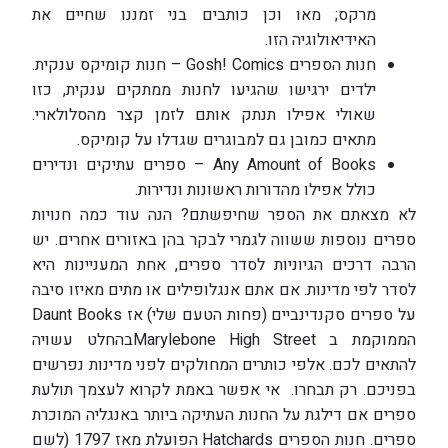
מרקס; מאו וכן כותבים בני זמננו שחיים את
האידיאולוגיה הזו.
חנות הספרים Gosh! Comics – חנות קומיקס ענקית.
ילדים ירגישו שהגיעו לחנות ממתקים ענקית, כזו
שאולי אפילו תנתק אותם לזמן קצר מהסלולארי.
מתאים כמובן גם למבוגרים שגדלו על קומיקס.
Any Amount of Books – ספרים עתיקים ונדירים
כולל אפילו מהדורות ראשונות ונדירות.
לא מצאתם את הספר שחיפשתם? הנה עוד כמה חנויות
ספרים נוספות ששווה לגמרי לבקר בהן באזורים אחרים. יש
הרבה דרכים הגיוניות לסדר ספרים, אחת המעניינות היא
לסדר לפי מדינות. אם אתם אנגלופילים או מתים מאיזו סיבה
על ספרים סקנדינביים (פחות הטעם שלי) אז Daunt Books
הממוקמת ב Marylebone High Streetבהחלט עשויה
להתאים לכם. אלפי כותרים המחולקים לפני מדינות נפרשים
בפניכם. רק תבחרו. אי אפשר באמת לקרוא לעצמך תולעת
ספרים אם דילגת על החנות העתיקה ביותר באנגליה המוכרת
ספרים. חנות הספרים Hatchards הפועלת מאז 1797 (לשם