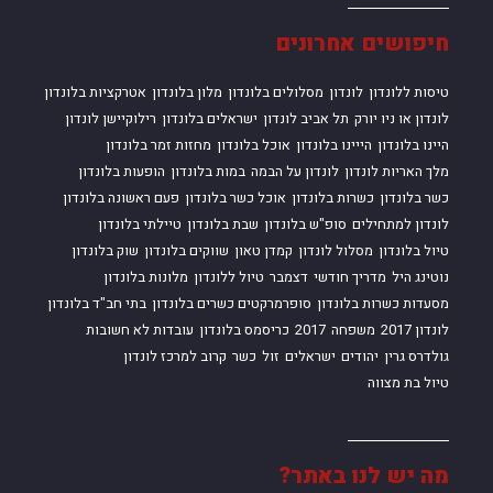
חיפושים אחרונים
טיסות ללונדון
לונדון
מסלולים בלונדון
מלון בלונדון
אטרקציות בלונדון
לונדון או ניו יורק
תל אביב לונדון
ישראלים בלונדון
רילוקיישן לונדון
היינו בלונדון
הייינו בלונדון
אוכל בלונדון
מחזות זמר בלונדון
מלך האריות לונדון
לונדון על הבמה
במות בלונדון
הופעות בלונדון
כשר בלונדון
כשרות בלונדון
אוכל כשר בלונדון
פעם ראשונה בלונדון
לונדון למתחילים
סופ"ש בלונדון
שבת בלונדון
טיילתי בלונדון
טיול בלונדון
מסלול לונדון
קמדן טאון
שווקים בלונדון
שוק בלונדון
נוטינג היל
מדריך חודשי
דצמבר
טיול ללונדון
מלונות בלונדון
מסעדות כשרות בלונדון
סופרמרקטים כשרים בלונדון
בתי חב"ד בלונדון
לונדון 2017
משפחה
2017
כריסמס בלונדון
עובדות לא חשובות
גולדרס גרין
יהודים
ישראלים
זול
כשר
קרוב למרכז לונדון
טיול בת מצווה
מה יש לנו באתר?