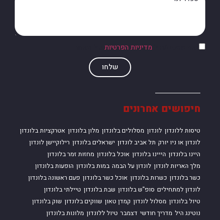
אני מסכים/ה ל
מדיניות הפרטיות
של האתר
שלחו
חיפושים אחרונים
טיסות ללונדון
לונדון
מסלולים בלונדון
מלון בלונדון
אטרקציות בלונדון
לונדון או ניו יורק
תל אביב לונדון
ישראלים בלונדון
רילוקיישן לונדון
היינו בלונדון
הייינו בלונדון
אוכל בלונדון
מחזות זמר בלונדון
מלך האריות לונדון
לונדון על הבמה
במות בלונדון
הופעות בלונדון
כשר בלונדון
כשרות בלונדון
אוכל כשר בלונדון
פעם ראשונה בלונדון
לונדון למתחילים
סופ"ש בלונדון
שבת בלונדון
טיילתי בלונדון
טיול בלונדון
מסלול לונדון
קמדן טאון
שווקים בלונדון
שוק בלונדון
נוטינג היל
מדריך חודשי
דצמבר
טיול ללונדון
מלונות בלונדון