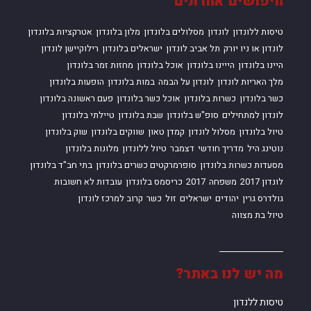
חיפושים אחרונים
טיסות ללונדון
לונדון
מסלולים בלונדון
מלון בלונדון
אטרקציות בלונדון
לונדון או ניו יורק
תל אביב לונדון
ישראלים בלונדון
רילוקיישן לונדון
היינו בלונדון
הייינו בלונדון
אוכל בלונדון
מחזות זמר בלונדון
מלך האריות לונדון
לונדון על הבמה
במות בלונדון
הופעות בלונדון
כשר בלונדון
כשרות בלונדון
אוכל כשר בלונדון
פעם ראשונה בלונדון
לונדון למתחילים
סופ"ש בלונדון
שבת בלונדון
טיילתי בלונדון
טיול בלונדון
מסלול לונדון
קמדן טאון
שווקים בלונדון
שוק בלונדון
נוטינג היל
מדריך חודשי
דצמבר
טיול ללונדון
מלונות בלונדון
מסעדות כשרות בלונדון
סופרמרקטים כשרים בלונדון
בתי חב"ד בלונדון
לונדון 2017
משפחה
2017
כריסמס בלונדון
עובדות לא חשובות
גולדרס גרין
יהודים
ישראלים
זול
כשר
קרוב למרכז לונדון
טיול בת מצווה
מה יש לנו באתר?
טיסות ללנדון