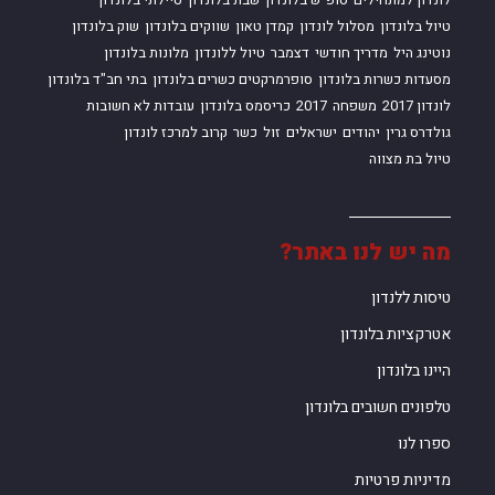
לונדון למתחילים
סופ"ש בלונדון
שבת בלונדון
טיילתי בלונדון
טיול בלונדון
מסלול לונדון
קמדן טאון
שווקים בלונדון
שוק בלונדון
נוטינג היל
מדריך חודשי
דצמבר
טיול ללונדון
מלונות בלונדון
מסעדות כשרות בלונדון
סופרמרקטים כשרים בלונדון
בתי חב"ד בלונדון
לונדון 2017
משפחה
2017
כריסמס בלונדון
עובדות לא חשובות
גולדרס גרין
יהודים
ישראלים
זול
כשר
קרוב למרכז לונדון
טיול בת מצווה
מה יש לנו באתר?
טיסות ללנדון
אטרקציות בלונדון
היינו בלונדון
טלפונים חשובים בלונדון
ספרו לנו
מדיניות פרטיות