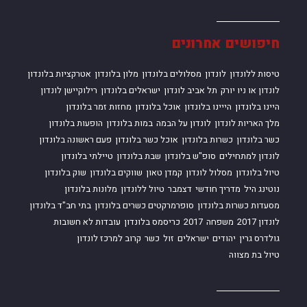
חיפושים אחרונים
טיסות ללונדון
לונדון
מסלולים בלונדון
מלון בלונדון
אטרקציות בלונדון
לונדון או ניו יורק
תל אביב לונדון
ישראלים בלונדון
רילוקיישן לונדון
היינו בלונדון
הייינו בלונדון
אוכל בלונדון
מחזות זמר בלונדון
מלך האריות לונדון
לונדון על הבמה
במות בלונדון
הופעות בלונדון
כשר בלונדון
כשרות בלונדון
אוכל כשר בלונדון
פעם ראשונה בלונדון
לונדון למתחילים
סופ"ש בלונדון
שבת בלונדון
טיילתי בלונדון
טיול בלונדון
מסלול לונדון
קמדן טאון
שווקים בלונדון
שוק בלונדון
נוטינג היל
מדריך חודשי
דצמבר
טיול ללונדון
מלונות בלונדון
מסעדות כשרות בלונדון
סופרמרקטים כשרים בלונדון
בתי חב"ד בלונדון
לונדון 2017
משפחה
2017
כריסמס בלונדון
עובדות לא חשובות
גולדרס גרין
יהודים
ישראלים
זול
כשר
קרוב למרכז לונדון
טיול בת מצווה