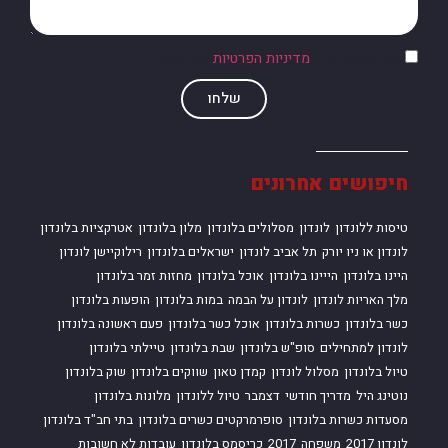
אני מסכים/ה ל
מדיניות הפרטיות
של האתר
שלחו
חיפושים אחרונים
טיסות ללונדון
לונדון
מסלולים בלונדון
מלון בלונדון
אטרקציות בלונדון
לונדון או ניו יורק
תל אביב לונדון
ישראלים בלונדון
רילוקיישן לונדון
היינו בלונדון
הייינו בלונדון
אוכל בלונדון
מחזות זמר בלונדון
מלך האריות לונדון
לונדון על הבמה
במות בלונדון
הופעות בלונדון
כשר בלונדון
כשרות בלונדון
אוכל כשר בלונדון
פעם ראשונה בלונדון
לונדון למתחילים
סופ"ש בלונדון
שבת בלונדון
טיילתי בלונדון
טיול בלונדון
מסלול לונדון
קמדן טאון
שווקים בלונדון
שוק בלונדון
נוטינג היל
מדריך חודשי
דצמבר
טיול ללונדון
מלונות בלונדון
מסעדות כשרות בלונדון
סופרמרקטים כשרים בלונדון
בתי חב"ד בלונדון
לונדון 2017
משפחה
2017
כריסמס בלונדון
עובדות לא חשובות