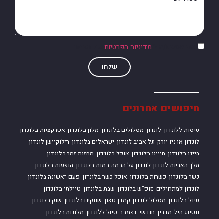
אני מסכים/ה ל
מדיניות הפרטיות
של האתר
שלחו
חיפושים אחרונים
טיסות ללונדון
לונדון
מסלולים בלונדון
מלון בלונדון
אטרקציות בלונדון
לונדון או ניו יורק
תל אביב לונדון
ישראלים בלונדון
רילוקיישן לונדון
היינו בלונדון
הייינו בלונדון
אוכל בלונדון
מחזות זמר בלונדון
מלך האריות לונדון
לונדון על הבמה
במות בלונדון
הופעות בלונדון
כשר בלונדון
כשרות בלונדון
אוכל כשר בלונדון
פעם ראשונה בלונדון
לונדון למתחילים
סופ"ש בלונדון
שבת בלונדון
טיילתי בלונדון
טיול בלונדון
מסלול לונדון
קמדן טאון
שווקים בלונדון
שוק בלונדון
נוטינג היל
מדריך חודשי
דצמבר
טיול ללונדון
מלונות בלונדון