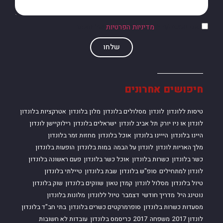
אני מסכים/ה ל
מדיניות הפרטיות
של האתר
שלחו
חיפושים אחרונים
טיסות ללונדון
לונדון
מסלולים בלונדון
מלון בלונדון
אטרקציות בלונדון
לונדון או ניו יורק
תל אביב לונדון
ישראלים בלונדון
רילוקיישן לונדון
היינו בלונדון
הייינו בלונדון
אוכל בלונדון
מחזות זמר בלונדון
מלך האריות לונדון
לונדון על הבמה
במות בלונדון
הופעות בלונדון
כשר בלונדון
כשרות בלונדון
אוכל כשר בלונדון
פעם ראשונה בלונדון
לונדון למתחילים
סופ"ש בלונדון
שבת בלונדון
טיילתי בלונדון
טיול בלונדון
מסלול לונדון
קמדן טאון
שווקים בלונדון
שוק בלונדון
נוטינג היל
מדריך חודשי
דצמבר
טיול ללונדון
מלונות בלונדון
מסעדות כשרות בלונדון
סופרמרקטים כשרים בלונדון
בתי חב"ד בלונדון
לונדון 2017
משפחה
2017
כריסמס בלונדון
עובדות לא חשובות