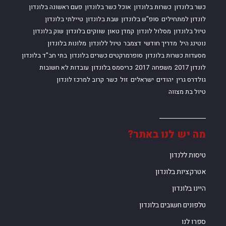
כשר בלונדון
כשרות בלונדון
אוכל כשר בלונדון
פעם ראשונה בלונדון
לונדון למתחילים
סופ"ש בלונדון
שבת בלונדון
טיילתי בלונדון
טיול בלונדון
מסלול לונדון
קמדן טאון
שווקים בלונדון
שוק בלונדון
נוטינג היל
מדריך חודשי
דצמבר
טיול ללונדון
מלונות בלונדון
מסעדות כשרות בלונדון
סופרמרקטים כשרים בלונדון
בתי חב"ד בלונדון
לונדון 2017
משפחה
2017
כריסמס בלונדון
עובדות לא חשובות
גולדרס גרין
יהודים
ישראלים
זול
כשר
קרוב למרכז לונדון
טיול בת מצווה
מה יש לנו באתר?
טיסות ללנדון
אטרקציות בלונדון
היינו בלונדון
טלפונים חשובים בלונדון
ספרו לנו