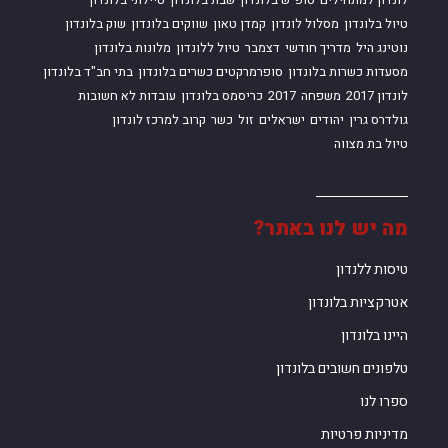
לונדון למתחילים
סופ"ש בלונדון
שבת בלונדון
טיילתי בלונדון
טיול בלונדון
מסלול לונדון
קמדן טאון
שווקים בלונדון
שוק בלונדון
נוטינג היל
מדריך חודשי
דצמבר
טיול ללונדון
מלונות בלונדון
מסעדות כשרות בלונדון
סופרמרקטים כשרים בלונדון
בתי חב"ד בלונדון
לונדון 2017
משפחה
2017
כריסמס בלונדון
עובדות לא חשובות
גולדרס גרין
יהודים
ישראלים
זול
כשר
קרוב למרכז לונדון
טיול בת מצווה
מה יש לנו באתר?
טיסות ללנדון
אטרקציות בלונדון
היינו בלונדון
טלפונים חשובים בלונדון
ספרו לנו
מדיניות פרטיות