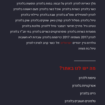
מלך האריות לונדון
לונדון על הבמה
במות בלונדון
הופעות בלונדון
כשר בלונדון
כשרות בלונדון
אוכל כשר בלונדון
פעם ראשונה בלונדון
לונדון למתחילים
סופ"ש בלונדון
שבת בלונדון
טיילתי בלונדון
טיול בלונדון
מסלול לונדון
קמדן טאון
שווקים בלונדון
שוק בלונדון
נוטינג היל
מדריך חודשי
דצמבר
טיול ללונדון
מלונות בלונדון
מסעדות כשרות בלונדון
סופרמרקטים כשרים בלונדון
בתי חב"ד בלונדון
לונדון 2017
משפחה
2017
כריסמס בלונדון
עובדות לא חשובות
גולדרס גרין
יהודים
ישראלים
זול
כשר
קרוב למרכז לונדון
טיול בת מצווה
מה יש לנו באתר?
טיסות ללנדון
אטרקציות בלונדון
היינו בלונדון
טלפונים חשובים בלונדון