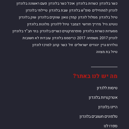
כשר בלונדון
כשרות בלונדון
אוכל כשר בלונדון
פעם ראשונה בלונדון
לונדון למתחילים
סופ"ש בלונדון
שבת בלונדון
טיילתי בלונדון
טיול בלונדון
מסלול לונדון
קמדן טאון
שווקים בלונדון
שוק בלונדון
נוטינג היל
מדריך חודשי
דצמבר
טיול ללונדון
מלונות בלונדון
מסעדות כשרות בלונדון
סופרמרקטים כשרים בלונדון
בתי חב"ד בלונדון
לונדון 2017
משפחה
2017
כריסמס בלונדון
עובדות לא חשובות
גולדרס גרין
יהודים
ישראלים
זול
כשר
קרוב למרכז לונדון
טיול בת מצווה
מה יש לנו באתר?
טיסות ללנדון
אטרקציות בלונדון
היינו בלונדון
טלפונים חשובים בלונדון
ספרו לנו