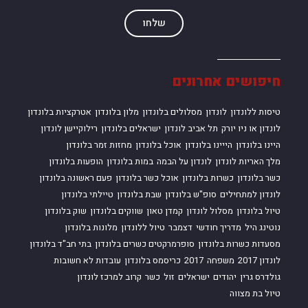
שלחו
חיפושים אחרונים
טיסות ללונדון
לונדון
מסלולים בלונדון
מלון בלונדון
אטרקציות בלונדון
לונדון או ניו יורק
תל אביב לונדון
ישראלים בלונדון
רילוקיישן לונדון
היינו בלונדון
הייינו בלונדון
אוכל בלונדון
מחזות זמר בלונדון
מלך האריות לונדון
לונדון על הבמה
במות בלונדון
הופעות בלונדון
כשר בלונדון
כשרות בלונדון
אוכל כשר בלונדון
פעם ראשונה בלונדון
לונדון למתחילים
סופ"ש בלונדון
שבת בלונדון
טיילתי בלונדון
טיול בלונדון
מסלול לונדון
קמדן טאון
שווקים בלונדון
שוק בלונדון
נוטינג היל
מדריך חודשי
דצמבר
טיול ללונדון
מלונות בלונדון
מסעדות כשרות בלונדון
סופרמרקטים כשרים בלונדון
בתי חב"ד בלונדון
לונדון 2017
משפחה
2017
כריסמס בלונדון
עובדות לא חשובות
גולדרס גרין
יהודים
ישראלים
זול
כשר
קרוב למרכז לונדון
טיול בת מצווה